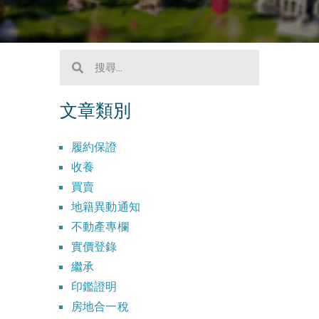
文章類別
履約保證
收養
買賣
地籍異動通知
不動產專欄
實價登錄
繼承
印鑑證明
房地合一稅