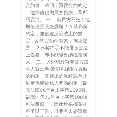
合約書上載明，買賣合約約定
土地增值稅由買方負擔，及所
謂賣清。 一、 若買方不把土地
增值稅匯入怎麼辦？ 1.該私契
約定，雖然違反公法上的規
定，期約定仍然有效，拘束雙
方。 2.私契約定不能排除公法
上義務，即不能變更納稅義務
人。 二、另外關於買賣雙方當
事人就土地增值稅由哪方負擔
的約定，實務上的見解認為此
約定係屬於私人間的約定（最
高法院66年台上字第1195號、
最高法院71年台上字第108號
判決參照），因此稅捐機關並
不予以干涉，只要有人憑單繳