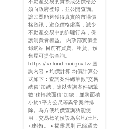
不動產交易的實際成交價格必
須向政府登錄，並公開查詢。
讓民眾能夠獲得真實的市場價
格資訊，避免價格虛高，減少
不動產交易中的詐騙行為，保
護消費者權益。 內政部實價登
錄網站 目前有買賣、租賃、預
售屋可提供查詢。
https://lvr.land.moi.gov.tw 查
詢內容 • 均價計算 均價計算公
式如下：查詢案件總筆數”交易
總價”加總，除以查詢案件總筆
數”移轉總面積”加總，並將面積
小於1平方公尺等異常案件排
除。為方便均價查詢功能使
用，交易標的預設為房地(土地
+建物)。 • 揭露原則 已篩選去