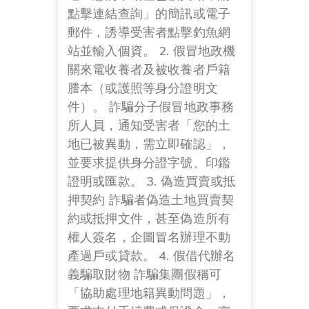
點擊連結查詢」的簡訊或電子
郵件，誘導受害者點擊釣魚網
站並輸入個資。 2. 假冒地政機
關來電收養者及被收養者戶籍
謄本（或護照等身分證明文
件）。 詐騙分子假冒地政事務
所人員，通知受害者「您的土
地已被異動，需立即確認」，
並要求提供身分證字號、印鑑
證明或匯款。 3. 偽造買賣或抵
押契約 詐騙者偽造土地買賣契
約或抵押文件，甚至偽造所有
權人簽名，企圖冒名辦理不動
產過戶或貸款。 4. 假借代辦名
義騙取財物 詐騙集團假稱可
「協助處理地籍異動問題」，