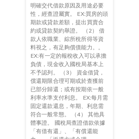
明確交代借款原因及用途必要
性，經查證屬實。 EX:買房的頭
期款或貸款差額，提出買賣合
約或貸款契約舉證。 （2） 借
款人依職業、綜所稅所得等資
料視之，有足夠償債能力。。
EX:有一定的報稅收入可以承擔
負債，現金收入國稅局基本上
不予認列。 （3） 資金借貸，
償還期限合理可期或於查獲前
已部分歸還；或有按期依一般
利率水準支付利息。 EX:每月需
固定還款還息，年期、利息需
符合一般常態。 （4） 其他具
體事證。 國稅局查證借款依據
「有借有還」、「有償還能